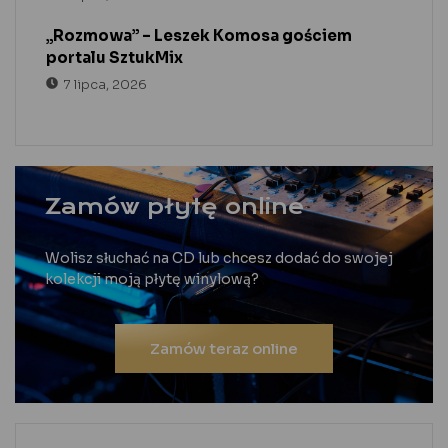
„Rozmowa” – Leszek Komosa gościem
portalu SztukMix
7 lipca, 2026
Zamów płytę online
Wolisz słuchać na CD lub chcesz dodać do swojej
kolekcji moją płytę winylową?
Zamów teraz online