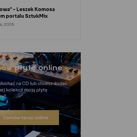
owa” – Leszek Komosa
m portalu SztukMix
ca, 2026
ów płytę online
słuchać na CD lub chcesz dodać
ej kolekcji moją płytę
wą?
Zamów teraz online