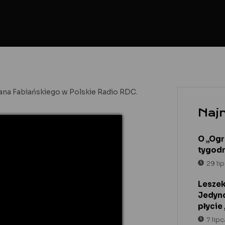
ana Fabiańskiego w Polskie Radio RDC.
Naj
O „Ogr
tygod
29 li
Leszek
Jedyn
płycie
7 lip