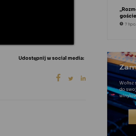
„Rozm
goście
7 lip
Udostępnij w social media:
Zam
Wolisz 
do swoj
winylo