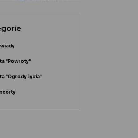
egorie
wiady
yta "Powroty"
ta "Ogrody życia"
ncerty