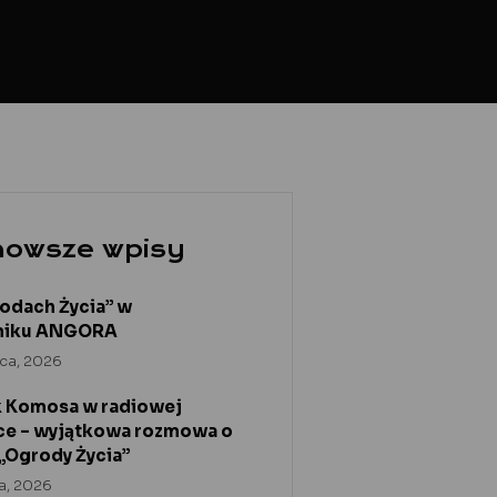
nowsze wpisy
odach Życia” w
niku ANGORA
pca, 2026
 Komosa w radiowej
ce – wyjątkowa rozmowa o
 „Ogrody Życia”
ca, 2026