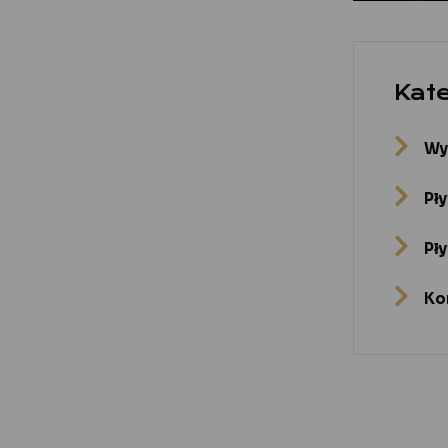
Kat
Wy
Pł
Pły
Ko