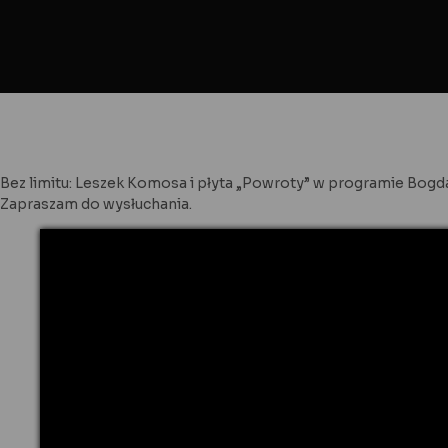
Bez limitu: Leszek Komosa i płyta „Powroty” w programie Bogd
Zapraszam do wysłuchania.