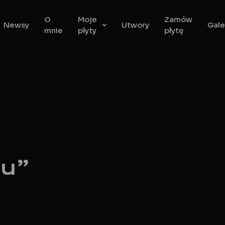
O
Moje
Zamów
Newsy
Utwory
Gale
mnie
płyty
płytę
tu”