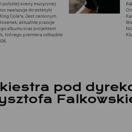
 polskiej sceny muzycznej.
Ba
łos nawiązuje do estetyki
Or
 King Cole’a. Jest cenionym
Ka
iosenek, aktualnie pracuje
Wa
go albumu oraz projektem
No
rk, którego premiera odbędzie
Kl
026.
kiestra pod dyrek
ysztofa Falkowsk