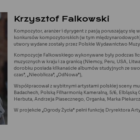
Krzysztof Falkowski
Kompozytor, aranżer i dyrygent z pasją poruszający się
konkursów kompozytorskich (w tym międzynarodowych) o
utwory wydane zostały przez Polskie Wydawnictwo Muzy
Kompozycje Falkowskiego wykonywane były podczas licz
muzycznych w kraju i za granicą (Niemcy, Peru, USA, Litwa
dorobku posiada kilkanaście albumów studyjnych ze swoj
czas”, „Nieoblicza”, „OdNowa”),
Współpracował z wybitnymi artystami polskiej sceny muz
Badachech, Polską Filharmonią Kameralną, 5/6, Elbląską 
Herbuta, Andrzeja Piasecznego, Organka, Marka Piekarczy
W projekcie „Ogrody Życia” pełni funkcję Dryrektora Art