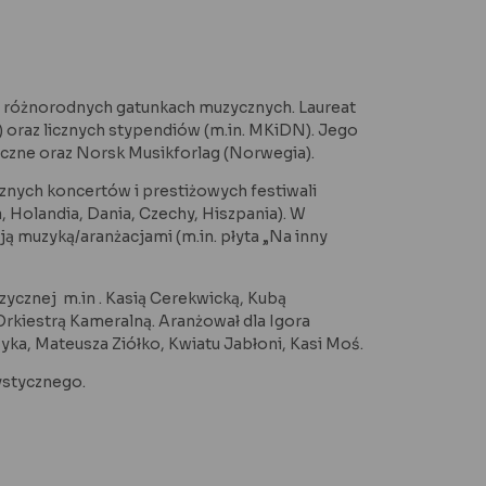
 w różnorodnych gatunkach muzycznych. Laureat
raz licznych stypendiów (m.in. MKiDN). Jego
czne oraz Norsk Musikforlag (Norwegia).
nych koncertów i prestiżowych festiwali
, Holandia, Dania, Czechy, Hiszpania). W
ą muzyką/aranżacjami (m.in. płyta „Na inny
ycznej m.in . Kasią Cerekwicką, Kubą
Orkiestrą Kameralną. Aranżował dla Igora
ka, Mateusza Ziółko, Kwiatu Jabłoni, Kasi Moś.
ystycznego.