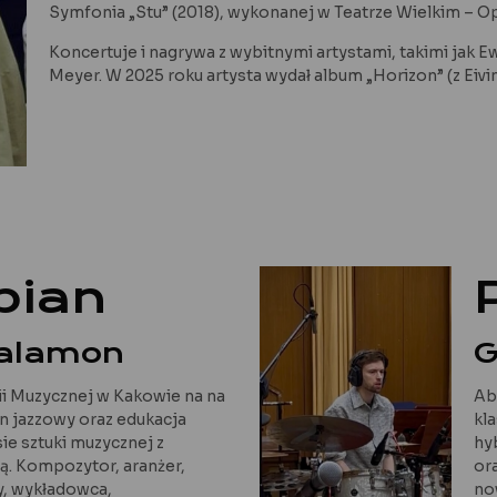
Symfonia „Stu” (2018), wykonanej w Teatrze Wielkim – 
Koncertuje i nagrywa z wybitnymi artystami, takimi jak
Meyer. W 2025 roku artysta wydał album „Horizon” (z Eiv
pian
Salamon
G
 Muzycznej w Kakowie na na
Ab
an jazzowy oraz edukacja
kl
ie sztuki muzycznej z
hy
ą. Kompozytor, aranżer,
or
, wykładowca,
no