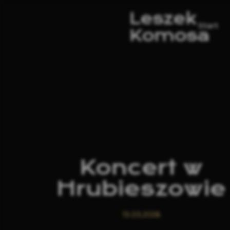
Leszek
Start
Komosa
Koncert w
Hrubieszowie
15.03.2026