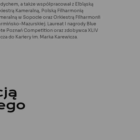
łdychem, a także współpracował z Elbląską
kiestrą Kameralną, Polską Filharmonią
meralną w Sopocie oraz Orkiestrą Filharmonii
rmińsko-Mazurskiej. Laureat I nagrody Blue
te Poznań Competition oraz zdobywca XLIV
ucza do Kariery im. Marka Karewicza.
cją
iego