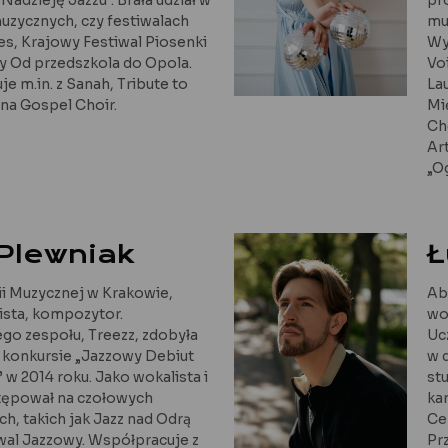
uzycznych, czy festiwalach
mu
es, Krajowy Festiwal Piosenki
Wy
zy Od przedszkola do Opola.
Vo
e m.in. z Sanah, Tribute to
La
nna Gospel Choir.
Mi
Ch
Ar
„O
Plewniak
Ł
 Muzycznej w Krakowie,
Ab
ista, kompozytor.
wo
ego zespołu, Treezz, zdobyła
Ucz
 konkursie „Jazzowy Debiut
w 
 w 2014 roku. Jako wokalista i
st
tępował na czołowych
ka
h, takich jak Jazz nad Odrą
Ce
wal Jazzowy. Współpracuje z
Pr