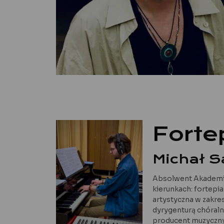
Forte
Michał 
Absolwent Akademii
kierunkach: fortepi
artystyczna w zakres
dyrygenturą chóraln
producent muzyczny