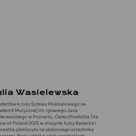
ulia Wasielewska
udentka 4 roku Śpiewu Musicalowego na
ademii Muzycznej im. Ignacego Jana
derewskiego w Poznaniu, Ćwierćfinalistka The
ice of Poland 2025 w drużynie Kuby Badacha i
ureatka plebiscytu na ulubionego uczestnika
ogramu. Brała udział w wielu spektaklach