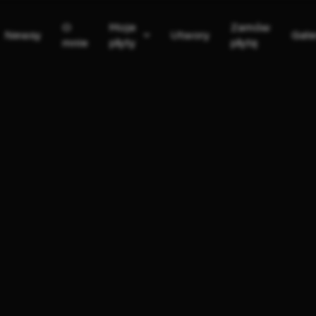
O
Moje
Zamów
Newsy
Utwory
Gale
mnie
płyty
płytę