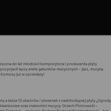
yczna do lat młodości kompozytora i producenta płyty
ozycjach łączy wiele gatunków muzycznych – jazz, muzykę
a Komosy już w sprzedaży!
oty a także 10 utwórów / piosenek z nadchodzącej płyty „Ogrody
klawiszowe oraz znakomici muzycy: Grzech Piotrowski –