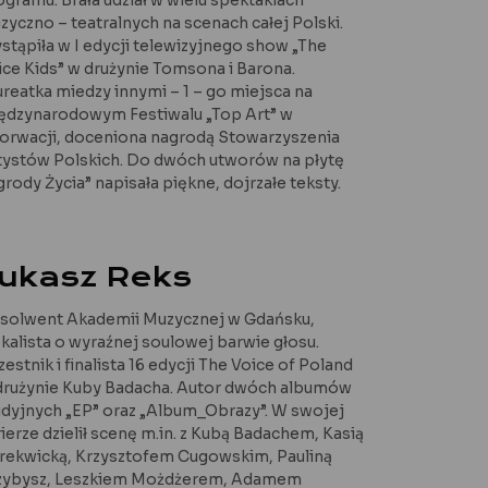
zyczno – teatralnych na scenach całej Polski.
stąpiła w I edycji telewizyjnego show „The
ice Kids” w drużynie Tomsona i Barona.
ureatka miedzy innymi – 1 – go miejsca na
ędzynarodowym Festiwalu „Top Art” w
orwacji, doceniona nagrodą Stowarzyszenia
tystów Polskich. Do dwóch utworów na płytę
grody Życia” napisała piękne, dojrzałe teksty.
ukasz Reks
solwent Akademii Muzycznej w Gdańsku,
kalista o wyraźnej soulowej barwie głosu.
estnik i finalista 16 edycji The Voice of Poland
drużynie Kuby Badacha. Autor dwóch albumów
udyjnych „EP” oraz „Album_Obrazy”. W swojej
rierze dzielił scenę m.in. z Kubą Badachem, Kasią
rekwicką, Krzysztofem Cugowskim, Pauliną
zybysz, Leszkiem Możdżerem, Adamem