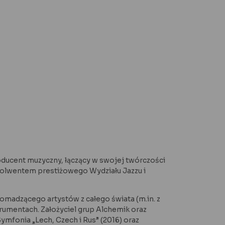
oducent muzyczny, łączący w swojej twórczości
bsolwentem prestiżowego Wydziału Jazzu i
adzącego artystów z całego świata (m.in. z
strumentach. Założyciel grup Alchemik oraz
ymfonia „Lech, Czech i Rus” (2016) oraz