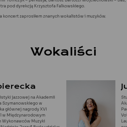
ir Tomczyk – perkusja, Bartosz Bartozzi Wojciechowski – bas,
stra pod dyrekcją Krzysztofa Falkowskiego.
 na koncert zaprosiłem znanych wokalistów i muzyków.
Wokaliści
bierecka
J
styki jazzowej na Akademii
St
la Szymanowskiego w
Ak
tka głównej nagrody XVI
Pa
al w Międzynarodowym
Vo
ch Wykonawców Muzyki
La
adzieję Jazzu”. Brała udział w
pr