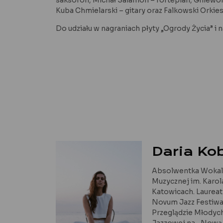
saksofon, Michał Salamon – fortepian, Gniewom
Kuba Chmielarski – gitary oraz Falkowski Orkie
Do udziału w nagraniach płyty „Ogrody Życia” i
Daria Ko
Absolwentka Wokali
Muzycznej im. Karo
Katowicach. Laurea
Novum Jazz Festiw
Przeglądzie Młody
Jazzowej na ,,Nową N