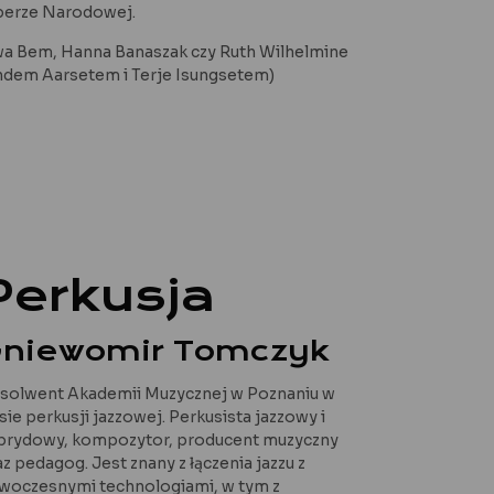
Operze Narodowej.
 Ewa Bem, Hanna Banaszak czy Ruth Wilhelmine
indem Aarsetem i Terje Isungsetem)
Perkusja
niewomir Tomczyk
solwent Akademii Muzycznej w Poznaniu w
asie perkusji jazzowej. Perkusista jazzowy i
brydowy, kompozytor, producent muzyczny
az pedagog. Jest znany z łączenia jazzu z
woczesnymi technologiami, w tym z