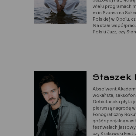
wielu programach m
m.in.Szansa na Sukc
Polskiej w Opolu, c
Na stałe współpracuj
Polski Jazz, czy Sie
Staszek 
Absolwent Akademii
wokalista, saksofon
Debiutancka płyta j
pierwszą nagrodę w
Fonograficzny Roku”
gość specjalny wys
festiwalach jazzowyc
czy Krakowski Festi