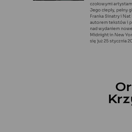
czołowymi artystami
Jego ciepły, pełny g
Franka Sinatry i Nat
autorem tekstów i p
nad wydaniem nowe
Midnight in New Yo
się już 25 stycznia 2
Or
Krz